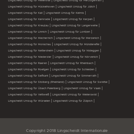
Lingscheidt Umzug für Hellenthal
Lingscheidt Umzug für Herzogenrath
Lingscheidt Umzug für Hückelhoven
Lingscheidt Umzug für Jülich
Lingscheidt Umzug für Kall
Lingscheidt Umzug für Kelmis
Lingscheidt Umzug für Kerkrade
Lingscheidt Umzug für Kerpen
Lingscheidt Umzug für Kreuzau
Lingscheidt Umzug für Langerwehe
Lingscheidt Umzug für Linnich
Lingscheidt Umzug für Lontzen
Lingscheidt Umzug für Mechernich
Lingscheidt Umzug für Merzenich
Lingscheidt Umzug für Monschau
Lingscheidt Umzug für Münstereifel
Lingscheidt Umzug für Nettersheim
Lingscheidt Umzug für Nideggen
Lingscheidt Umzug für Niederzier
Lingscheidt Umzug für Nörvenich
Lingscheidt Umzug für Raeren
Lingscheidt Umzug für Rheinbach
Lingscheidt Umzug für Roetgen
Lingscheidt Umzug für Schleiden
Lingscheidt Umzug für Selfkant
Lingscheidt Umzug für Simmerrath
Lingscheidt Umzug für Stolberg (Rheinland)
Lingscheidt Umzug für Swisttal
Lingscheidt Umzug für Übach Palenberg
Lingscheidt Umzug für Vaals
Lingscheidt Umzug für Vettweiß
Lingscheidt Umzug für Weilerswist
Lingscheidt Umzug für Würselen
Lingscheidt Umzug für Zülpich
Copyright 2018 Lingscheidt Internationale