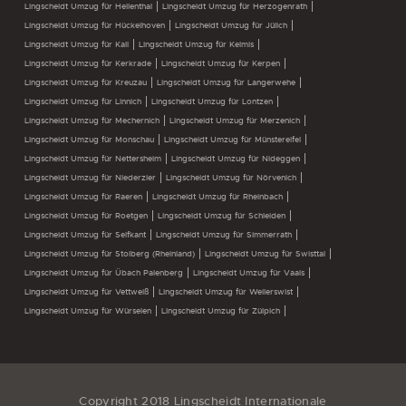
Lingscheidt Umzug für Hellenthal
Lingscheidt Umzug für Herzogenrath
Lingscheidt Umzug für Hückelhoven
Lingscheidt Umzug für Jülich
Lingscheidt Umzug für Kall
Lingscheidt Umzug für Kelmis
Lingscheidt Umzug für Kerkrade
Lingscheidt Umzug für Kerpen
Lingscheidt Umzug für Kreuzau
Lingscheidt Umzug für Langerwehe
Lingscheidt Umzug für Linnich
Lingscheidt Umzug für Lontzen
Lingscheidt Umzug für Mechernich
Lingscheidt Umzug für Merzenich
Lingscheidt Umzug für Monschau
Lingscheidt Umzug für Münstereifel
Lingscheidt Umzug für Nettersheim
Lingscheidt Umzug für Nideggen
Lingscheidt Umzug für Niederzier
Lingscheidt Umzug für Nörvenich
Lingscheidt Umzug für Raeren
Lingscheidt Umzug für Rheinbach
Lingscheidt Umzug für Roetgen
Lingscheidt Umzug für Schleiden
Lingscheidt Umzug für Selfkant
Lingscheidt Umzug für Simmerrath
Lingscheidt Umzug für Stolberg (Rheinland)
Lingscheidt Umzug für Swisttal
Lingscheidt Umzug für Übach Palenberg
Lingscheidt Umzug für Vaals
Lingscheidt Umzug für Vettweiß
Lingscheidt Umzug für Weilerswist
Lingscheidt Umzug für Würselen
Lingscheidt Umzug für Zülpich
Copyright 2018 Lingscheidt Internationale