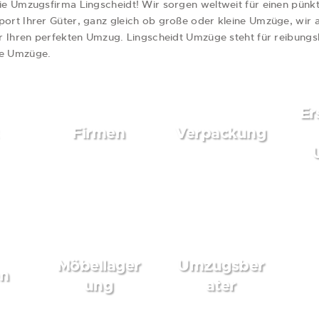
die Umzugsfirma Lingscheidt! Wir sorgen weltweit für einen pünk
port Ihrer Güter, ganz gleich ob große oder kleine Umzüge, wir 
für Ihren perfekten Umzug. Lingscheidt Umzüge steht für reibungs
ie Umzüge.
Er
Firmen
Verpackung
n
weiterlesen
weiterlesen
Möbellager
Umzugsber
en
n
weiterlesen
weiterlesen
ung
ater