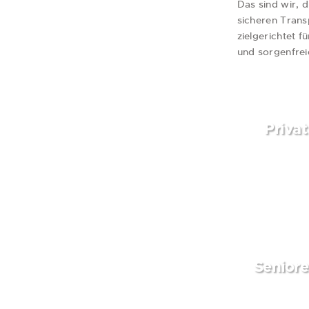
Das sind wir, 
sicheren Trans
zielgerichtet 
und sorgenfre
Privat
weiterlese
Senior
weiterlese