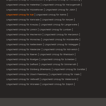
Lingscheidt Umzug für Hellenthal
Lingscheidt Umzug für Herzogenrath
Lingscheidt Umzug für Hückelhoven
Lingscheidt Umzug für Jülich
Lingscheidt Umzug für Kall
Lingscheidt Umzug für Kelmis
Lingscheidt Umzug für Kerkrade
Lingscheidt Umzug für Kerpen
Lingscheidt Umzug für Kreuzau
Lingscheidt Umzug für Langerwehe
Lingscheidt Umzug für Linnich
Lingscheidt Umzug für Lontzen
Lingscheidt Umzug für Mechernich
Lingscheidt Umzug für Merzenich
Lingscheidt Umzug für Monschau
Lingscheidt Umzug für Münstereifel
Lingscheidt Umzug für Nettersheim
Lingscheidt Umzug für Nideggen
Lingscheidt Umzug für Niederzier
Lingscheidt Umzug für Nörvenich
Lingscheidt Umzug für Raeren
Lingscheidt Umzug für Rheinbach
Lingscheidt Umzug für Roetgen
Lingscheidt Umzug für Schleiden
Lingscheidt Umzug für Selfkant
Lingscheidt Umzug für Simmerrath
Lingscheidt Umzug für Stolberg (Rheinland)
Lingscheidt Umzug für Swisttal
Lingscheidt Umzug für Übach Palenberg
Lingscheidt Umzug für Vaals
Lingscheidt Umzug für Vettweiß
Lingscheidt Umzug für Weilerswist
Lingscheidt Umzug für Würselen
Lingscheidt Umzug für Zülpich